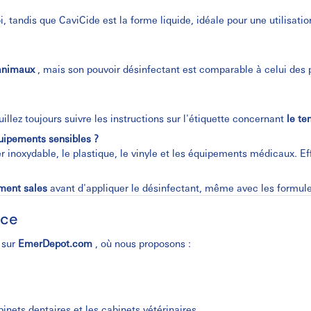
, tandis que CaviCide est la forme liquide, idéale pour une utilisati
 animaux
, mais son pouvoir désinfectant est comparable à celui des 
llez toujours suivre les instructions sur l'étiquette concernant
le te
quipements sensibles ?
 inoxydable, le plastique, le vinyle et les équipements médicaux. Eff
ement sales
avant d'appliquer le désinfectant, même avec les formule
ace
 sur
EmerDepot.com
, où nous proposons :
binets dentaires et les cabinets vétérinaires