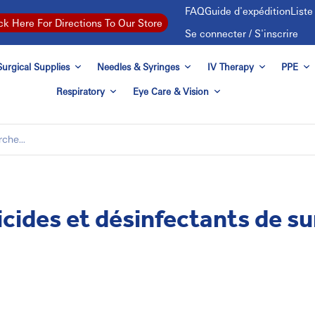
FAQ
Guide d'expédition
List
ck Here For Directions To Our Store
Se connecter / S'inscrire
urgical Supplies
Needles & Syringes
IV Therapy
PPE
Respiratory
Eye Care & Vision
cides et désinfectants de sur