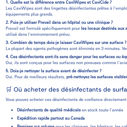
1. Quelle est la différence entre CaviWipes et CaviCide ?
Les CaviWipes sont des lingettes désinfectantes prêtes à l'emploi
équipements plus grands.
2. Puis-je utiliser Prevail dans un hôpital ou une clinique ?
Prevail est formulé spécifiquement pour
les locaux destinés aux
utilisé dans l'environnement prévu.
3. Combien de temps dois-je laisser CaviWipes sur une surface ?
La plupart des agents pathogènes sont éliminés en 3 minutes. Veui
4. Ces désinfectants sont-ils sans danger pour les surfaces ou é
Oui, ils sont conçus pour les surfaces non poreuses comme l'acier
5. Dois-je nettoyer la surface avant de désinfecter ?
Oui. Pour de meilleurs résultats,
pré-nettoyez les surfaces visibl
🛒 Où acheter des désinfectants de surf
Vous pouvez acheter ces désinfectants de confiance directement
Désinfectants de qualité médicale
en stock toute l'année
Expédition rapide partout au Canada
Remises sur volume
pour les cliniques, les hôpitaux, les ca