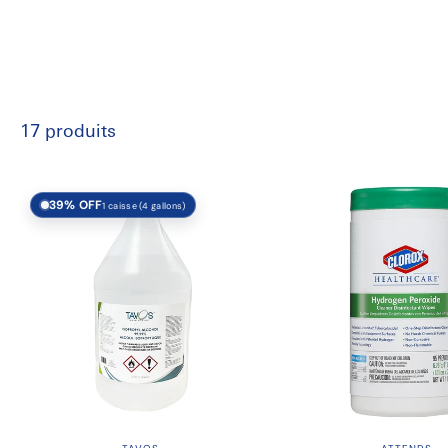
17 produits
39% OFF
1 caisse (4 gallons)