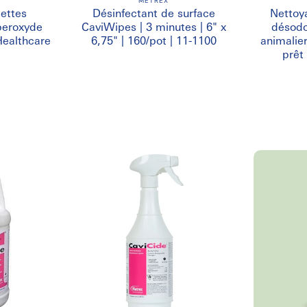
METREX
ettes
Désinfectant de surface
Nettoya
peroxyde
CaviWipes | 3 minutes | 6" x
désodo
Healthcare
6,75" | 160/pot | 11-1100
animalier
prêt