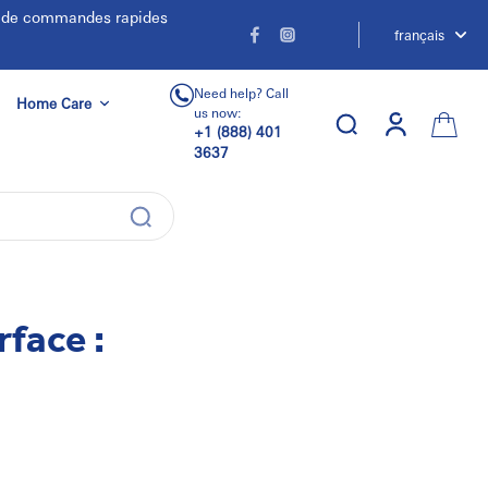
e de commandes rapides
français
Need help? Call
Home Care
us now:
+1 (888) 401
3637
face :