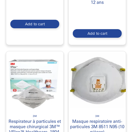
12 ans
Add to cart
Add to cart
3M
3M
Respirateur à particules et
Masque respiratoire anti-
masque chirurgical 3M™
particules 3M 8511 N95 (10
VFlex™ Healthcare, 1804,
pièces)