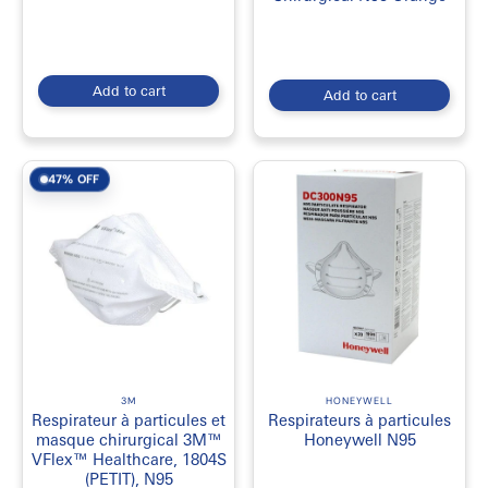
Add to cart
Add to cart
47% OFF
3M
HONEYWELL
Respirateur à particules et
Respirateurs à particules
masque chirurgical 3M™
Honeywell N95
VFlex™ Healthcare, 1804S
(PETIT), N95