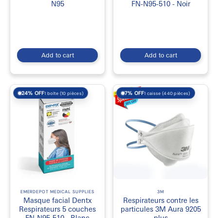
N95
FN-N95-510 - Noir
Add to cart
Add to cart
24% OFF
7% OFF
1 boîte (10 pièces)
1 caisse (440 pièces)
EMERDEPOT MEDICAL SUPPLIES
3M
Masque facial Dentx
Respirateurs contre les
Respirateurs 5 couches
particules 3M Aura 9205
FN-N95-510 - Blanc
plus