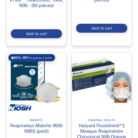
N95 - (50 pièces)
Add to cart
Add to cart
20% OFF
20 pièces / boîte
MAKRITE
CARDINAL HEALTH
Respirateur Makrite 9500
Halyard Fluidshield*3
N95S (petit)
Masque Respiratoire
Chirurgical N95 Orange