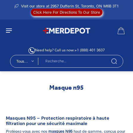
Visit our store at 2957 Dufferin St, Toronto, ON M6B 3T1
Click Here For Directions To Our Store
Need help? Call us now:
+1 (888) 401 3637
Tous
types
Masque n95
Masques N95 – Protection respiratoire à haute
filtration pour une sécurité maximale
Protégez-vous avec nos
masques N95
haut de gamme, conçus pour