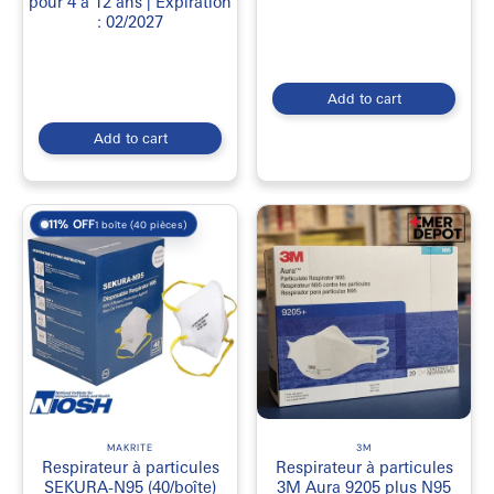
pour 4 à 12 ans | Expiration
: 02/2027
Add to cart
Add to cart
11% OFF
1 boîte (40 pièces)
MAKRITE
3M
Respirateur à particules
Respirateur à particules
SEKURA-N95 (40/boîte)
3M Aura 9205 plus N95