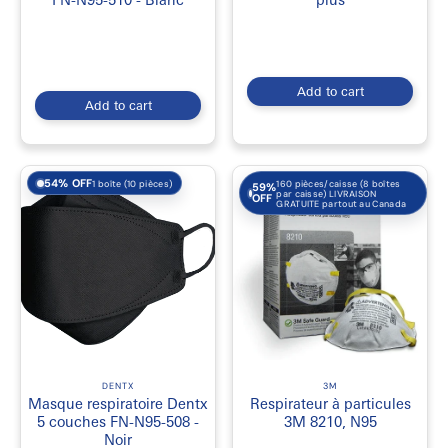
Add to cart
Add to cart
54% OFF
160 pièces/caisse (8 boîtes
1 boîte (10 pièces)
59%
par caisse) LIVRAISON
OFF
GRATUITE partout au Canada
DENTX
3M
Masque respiratoire Dentx
Respirateur à particules
5 couches FN-N95-508 -
3M 8210, N95
Noir