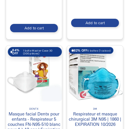
Add to cart
Add to cart
84%
82% OFF
6 boîtes (1 caisse)
1 boîte Master Case 30
OFF
(300 pièces)
DENTX
3M
Masque facial Dentx pour
Respirateur et masque
enfants - Respirateur 5
chirurgical 3M N95 | 1860 |
couches FN-N95-510 blanc
EXPIRATION 10/2026