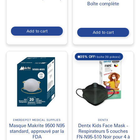
Boîte complète
Add to cart
Add to cart
35% OFF
1 boîte (10 pièces)
EMERDEPOT MEDICAL SUPPLIES
DENTX
Masque Makrite 9500 N95
Dentx Kids Face Mask -
standard, approuvé par la
Respirateurs 5 couches
FDA
FN-N95-510 Noir pour 4 à